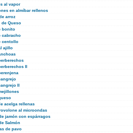
s al vapor
nes en almíbar rellenos
de arroz
s de Queso
e bonito
e cabracho
 centollo
 ajillo
anchoas
berberechos
berberechos II
berenjena
cangrejo
angrejo II
mejillones
queso
e acelga rellenas
ovolone al microondas
 de jamón con espárragos
 de Salmón
as de pavo