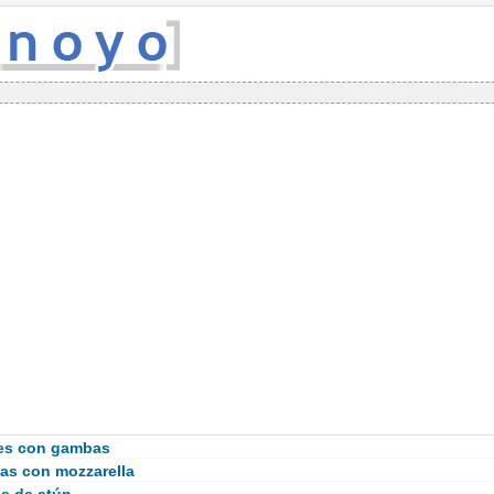
es con gambas
as con mozzarella