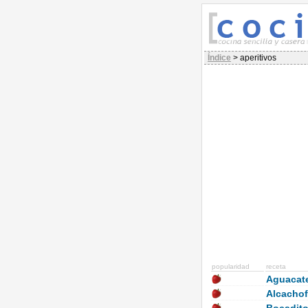
Índice
> aperitivos
popularidad
receta
Aguacat
Alcachof