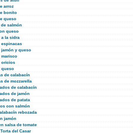
s de atún
e arroz
de bonito
de queso
 de salmón
con queso
a la sidra
 espinacas
 jamón y queso
 marisco
 oricios
e queso
s de calabacín
s de mozzarella
ados de calabacín
ados de jamón
ados de patata
gos con salmón
calabacín rebozada
on jamón
n salsa de tomate
Torta del Casar