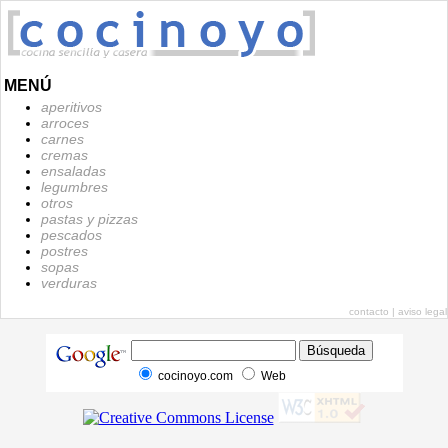
MENÚ
aperitivos
arroces
carnes
cremas
ensaladas
legumbres
otros
pastas y pizzas
pescados
postres
sopas
verduras
contacto
|
aviso legal
cocinoyo.com
Web