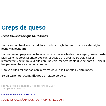
Creps de queso
Ricos frixuelos de queso Cabrales.
Se baten con barillas o la batidora, los huevos, la harina, una pizca de sal, la
leche y la levadura.
En una sartén pequeña, echamos un poco de aceite de oliva virgen, cuando esté
bien caliente se echa una o dos cucharadas de la crema. Se deja cuajar
lentamente y se le da la vuelta con una espumadera hasta que se doren. Repetir
la operación hasta acabar la crema.
Una vez fritos rellenarlos con la crema de queso Cabrales y enrollarlos.
Servir calientes, acompañados de helado de pera.
Fecha
: 17:56 del sábado 17 de febrero de 2007
Tipo plato:
aperitivos
OPINE SOBRE ESTA RECETA
¿QUIERES QUE AÑADAMOS TUS PROPIAS RECETAS?