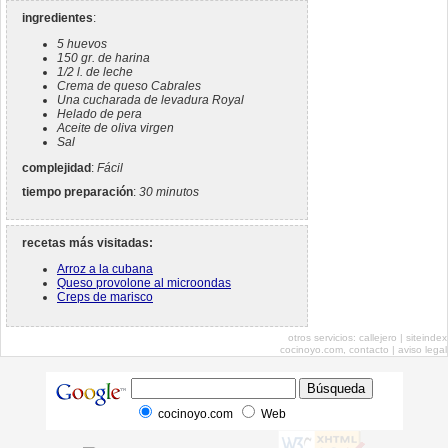
ingredientes
:
5 huevos
150 gr. de harina
1/2 l. de leche
Crema de queso Cabrales
Una cucharada de levadura Royal
Helado de pera
Aceite de oliva virgen
Sal
complejidad
:
Fácil
tiempo preparación
:
30 minutos
recetas más visitadas:
Arroz a la cubana
Queso provolone al microondas
Creps de marisco
otros servicios:
callejero
|
siteindex
cocinoyo.com,
contacto
|
aviso legal
cocinoyo.com
Web