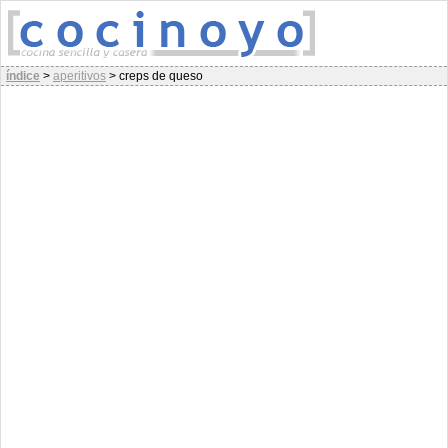
índice
>
aperitivos
>
creps de queso