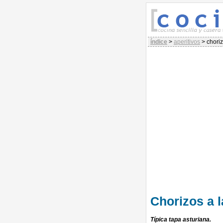
índice
>
aperitivos
>
choriz
Chorizos a l
Típica tapa asturiana.