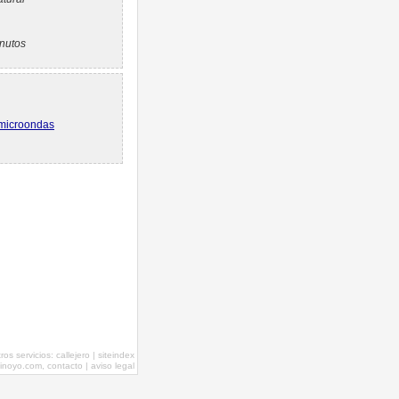
nutos
 microondas
tros servicios:
callejero
|
siteindex
inoyo.com,
contacto
|
aviso legal