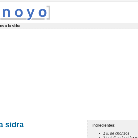
os a la sidra
a sidra
ingredientes
:
1 k. de chorizos
2 botellas de sidra n