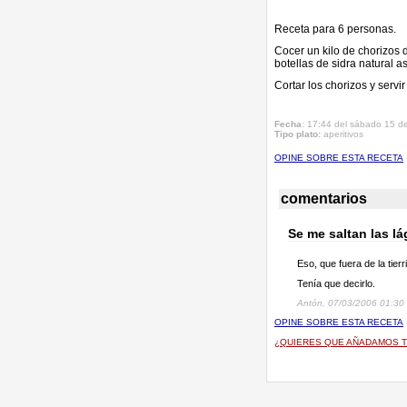
Receta para 6 personas.
Cocer un kilo de chorizos 
botellas de sidra natural a
Cortar los chorizos y servi
Fecha
: 17:44 del sábado 15 de
Tipo plato:
aperitivos
OPINE SOBRE ESTA RECETA
comentarios
Se me saltan las l
Eso, que fuera de la tier
Tenía que decirlo.
Antón, 07/03/2006 01:30
OPINE SOBRE ESTA RECETA
¿QUIERES QUE AÑADAMOS T