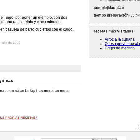
complejidad
:
fácil
tiempo preparación
:
35 mi
de Tineo, por poner un ejemplo, con dos
sturiana unos treinta y cinco minutos.
r en cazuela de barro cubiertos con el caldo.
recetas más visitadas:
Arroz a la cubana
 julio de 2006
Queso provolone al
Creps de marisco
ágrimas
rina se me saltan las lágrimas con estas cosas.
US PROPIAS RECETAS?
o
coc