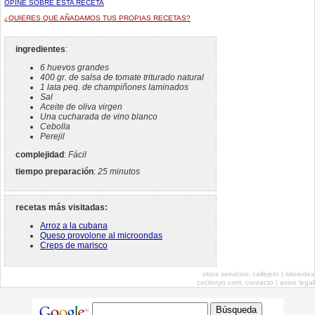
OPINE SOBRE ESTA RECETA
¿QUIERES QUE AÑADAMOS TUS PROPIAS RECETAS?
ingredientes
:
6 huevos grandes
400 gr. de salsa de tomate triturado natural
1 lata peq. de champiñones laminados
Sal
Aceite de oliva virgen
Una cucharada de vino blanco
Cebolla
Perejil
complejidad
:
Fácil
tiempo preparación
:
25 minutos
recetas más visitadas:
Arroz a la cubana
Queso provolone al microondas
Creps de marisco
otros servicios:
callejero
|
siteindex
cocinoyo.com,
contacto
|
aviso legal