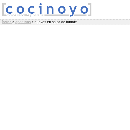
índice
>
aperitivos
>
huevos en salsa de tomate