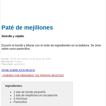
Paté de mejillones
Sencillo y rápido.
Escurrir el bonito y triturar con el resto de ingredientes en la batidora. Se sirve
sobre unos panecillos.
Fecha
: 19:05 del martes 19 de junio de 2007
Receta de
:
Angela
Tipo plato:
aperitivos
OPINE SOBRE ESTA RECETA
¿QUIERES QUE AÑADAMOS TUS PROPIAS RECETAS?
ingredientes
:
1 lata de bonito pequeña
1 lata de mejillones en escabeche
4 Anchoas
Panecillos