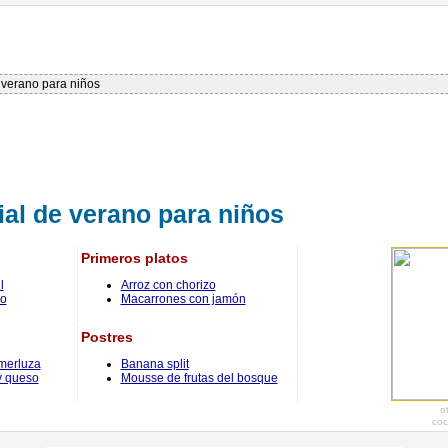
verano para niños
al de verano para niños
Primeros platos
l
Arroz con chorizo
vo
Macarrones con jamón
Postres
merluza
Banana split
y queso
Mousse de frutas del bosque
o
coc