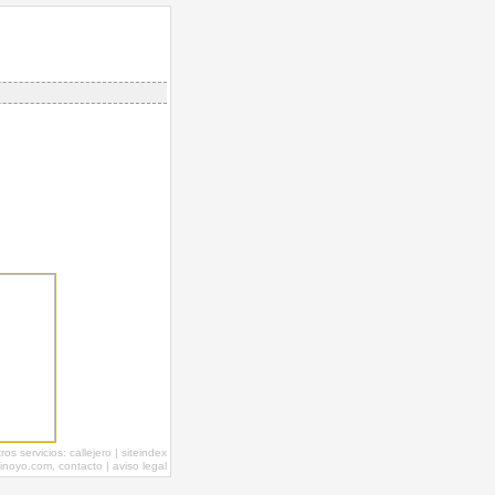
tros servicios:
callejero
|
siteindex
inoyo.com,
contacto
|
aviso legal