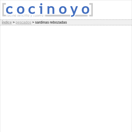
índice
>
pescados
>
sardinas rebozadas