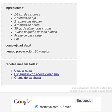
ingredientes
:
1/2 kg. de sardinas
2 dientes de ajo
2 rebanadas de pan
4 ramitas de perejil
30 gr. de almendras crudas
1 vaso pequeño de vino blanco
Aceite de oliva virgen
Sal
complejidad
:
Fácil
tiempo preparación
:
30 minutos
recetas más visitadas:
Uvas al cava
Espaguetis con aceite y orégano
Crema de calabaza
otros servicios:
callejero
|
siteindex
cocinoyo.com,
contacto
|
aviso legal
cocinoyo.com
Web