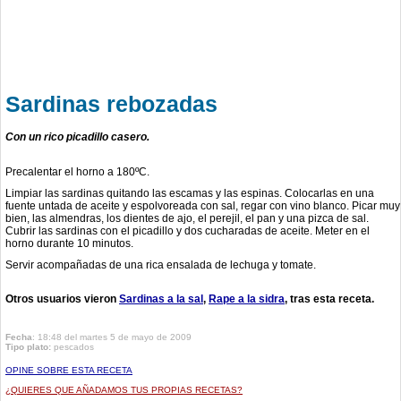
Sardinas rebozadas
Con un rico picadillo casero.
Precalentar el horno a 180ºC.
Limpiar las sardinas quitando las escamas y las espinas. Colocarlas en una
fuente untada de aceite y espolvoreada con sal, regar con vino blanco. Picar muy
bien, las almendras, los dientes de ajo, el perejil, el pan y una pizca de sal.
Cubrir las sardinas con el picadillo y dos cucharadas de aceite. Meter en el
horno durante 10 minutos.
Servir acompañadas de una rica ensalada de lechuga y tomate.
Otros usuarios vieron
Sardinas a la sal
Rape a la sidra
tras esta receta.
Fecha
: 18:48 del martes 5 de mayo de 2009
Tipo plato:
pescados
OPINE SOBRE ESTA RECETA
¿QUIERES QUE AÑADAMOS TUS PROPIAS RECETAS?