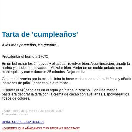
Tarta de 'cumpleaños'
A los más pequeños, les gustará.
Precalentar el horno a 170ºC.
En un bol echar los 6 huevos y el azúcar, revolver bien. A continuación, añadir la
harina y el sobre de levadura. Mezclar bien. Verter en un molde untado con
mantequilla y cocer durante 25 minutos. Dejar enfriar.
Cortar el bizcocho por la mitad. Untar la base con la mermelada de fresa y añadir
los trozos de piña. Tapar con la otra mitad.
Disolver el azúcar glass en el agua y pintar el bizcocho. Con una manga
pastelera decorar la tarta con la crema de cacao con avellanas. Espolvorear los
fideos de colores.
Fecha
: 18:19 del jueves 19 de abril de 2007
Tipo plato:
postres
OPINE SOBRE ESTA RECETA
¿QUIERES QUE AÑADAMOS TUS PROPIAS RECETAS?