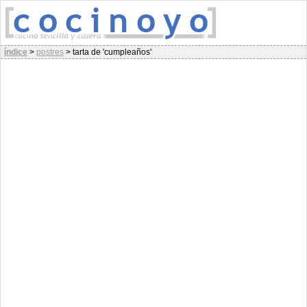
índice
>
postres
>
tarta de 'cumpleaños'