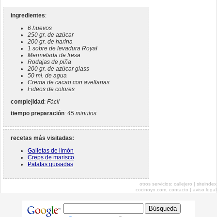
ingredientes
:
6 huevos
250 gr. de azúcar
200 gr. de harina
1 sobre de levadura Royal
Mermelada de fresa
Rodajas de piña
200 gr. de azúcar glass
50 ml. de agua
Crema de cacao con avellanas
Fideos de colores
complejidad
:
Fácil
tiempo preparación
:
45 minutos
recetas más visitadas:
Galletas de limón
Creps de marisco
Patatas guisadas
otros servicios:
callejero
|
siteindex
cocinoyo.com,
contacto
|
aviso legal