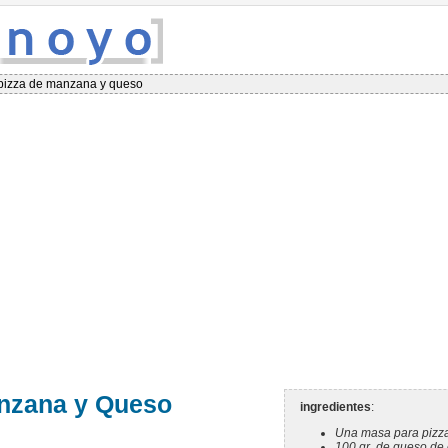
pizza de manzana y queso
nzana y Queso
ingredientes
:
Una masa para pizz
100 gr. de queso de