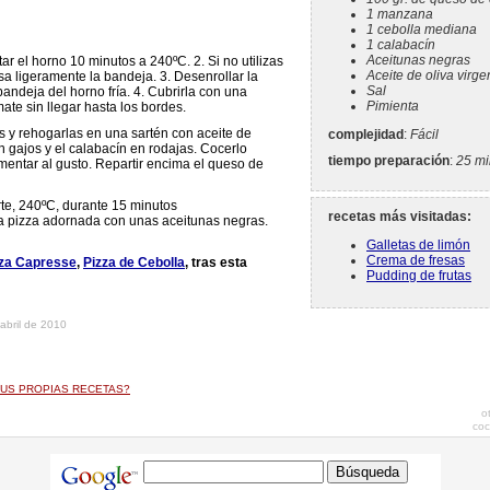
1 manzana
1 cebolla mediana
1 calabacín
Aceitunas negras
ar el horno 10 minutos a 240ºC. 2. Si no utilizas
Aceite de oliva virge
sa ligeramente la bandeja. 3. Desenrollar la
Sal
andeja del horno fría. 4. Cubrirla con una
Pimienta
ate sin llegar hasta los bordes.
as y rehogarlas en una sartén con aceite de
complejidad
:
Fácil
n gajos y el calabacín en rodajas. Cocerlo
tiempo preparación
:
25 mi
mentar al gusto. Repartir encima el queso de
rte, 240ºC, durante 15 minutos
recetas más visitadas:
a pizza adornada con unas aceitunas negras.
Galletas de limón
Crema de fresas
zza Capresse
Pizza de Cebolla
tras esta
Pudding de frutas
 abril de 2010
US PROPIAS RECETAS?
o
coc