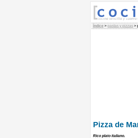
índice
>
pastas y pizzas
>
Pizza de Ma
Rico plato italiano.