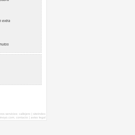
n extra
nutos
tros servicios:
callejero
|
siteindex
inoyo.com,
contacto
|
aviso legal