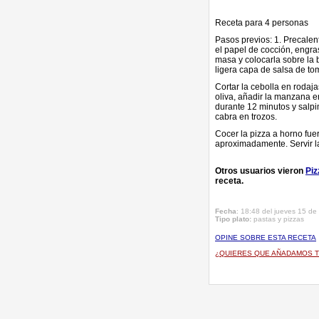
Receta para 4 personas
Pasos previos: 1. Precalent
el papel de cocción, engra
masa y colocarla sobre la b
ligera capa de salsa de tom
Cortar la cebolla en rodaj
oliva, añadir la manzana e
durante 12 minutos y salpi
cabra en trozos.
Cocer la pizza a horno fue
aproximadamente. Servir l
Otros usuarios vieron
Pi
receta.
Fecha
: 18:48 del jueves 15 de
Tipo plato:
pastas y pizzas
OPINE SOBRE ESTA RECETA
¿QUIERES QUE AÑADAMOS T