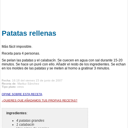
Patatas rellenas
Más fácil imposible.
Receta para 4 personas.
Se pelan las patatas y el calabacín. Se cuecen en agua con sal durante 15-20
minutos. Se hace un puré con ello. Añadir el resto de los ingredientes. Se echan
en los moldes de las patatas y se meten al horno a gratinar 3 minutos.
Fecha
: 16:18 del viernes 15 de junio de 2007
Receta de
:
Mariluz Sánchez
Tipo plato:
otros
OPINE SOBRE ESTA RECETA
¿QUIERES QUE AÑADAMOS TUS PROPIAS RECETAS?
ingredientes
:
4 patatas grandes
1 calabacín