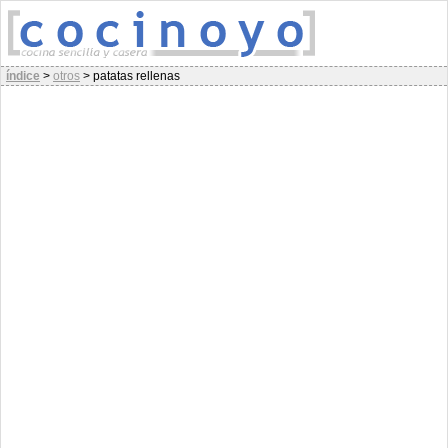
índice
>
otros
>
patatas rellenas