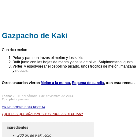
Gazpacho de Kaki
Con rico melón.
Pelar y partir en trozos el melón y los kakis.
Batir junto con las hojas de menta y aceite de oliva. Salpimentar al gusto.
Verter y espolvorear el cebollino picado, unos trocitos de melón, manzana
y nueces.
Otros usuarios vieron
Melón a la menta
Espuma de sandía
tras esta receta.
Fecha
: 20:11 del sábado 1 de noviembre de 2014
Tipo plato:
postres
OPINE SOBRE ESTA RECETA
¿QUIERES QUE AÑADAMOS TUS PROPIAS RECETAS?
ingredientes
:
200 gr. de Kaki Rojo