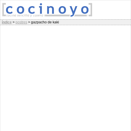
índice
>
postres
>
gazpacho de kaki