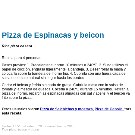
Pizza de Espinacas y beicon
Rica pizza casera.
Receta para 4 personas.
Pasos previos: 1. Precalentar el horno 10 minutos a 240ºC. 2. Si no utilizas el
papel de cocción, engrasa ligeramente la bandeja. 3. Desenrollar la masa y
colocarla sobre la bandeja del horno fría. 4. Cubrirla con una ligera capa de
salsa de tomate natural sin llegar hasta los bordes.
Cortar el beicon y freírlo sin nada de grasa. Cubrir la masa con la salsa de
tomate y la mezcla de quesos. Cocerla a 240ºC durante 15 minutos. Retirar la
pizza del horno, repartir las espinacas aliñadas con sal y aceite, y el beicon ya
frito sobre la pizza.
Otros usuarios vieron
Pizza de Salchichas y mostaza
Pizza de Cebolla
tras
esta receta.
Fecha
: 17:51 del sábado 20 de noviembre de 2010
Tipo plato:
pastas y pizzas