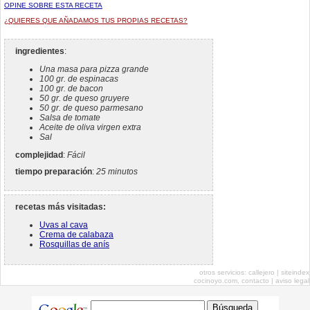
OPINE SOBRE ESTA RECETA
¿QUIERES QUE AÑADAMOS TUS PROPIAS RECETAS?
ingredientes
:
Una masa para pizza grande
100 gr. de espinacas
100 gr. de bacon
50 gr. de queso gruyere
50 gr. de queso parmesano
Salsa de tomate
Aceite de oliva virgen extra
Sal
complejidad
:
Fácil
tiempo preparación
:
25 minutos
recetas más visitadas:
Uvas al cava
Crema de calabaza
Rosquillas de anís
otros servicios:
callejero
|
siteindex
cocinoyo.com,
contacto
|
aviso legal