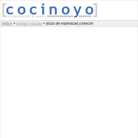
índice
>
pastas y pizzas
>
pizza de espinacas y beicon