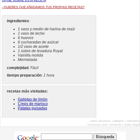
OPINE SOBRE ESTA RECETA
¿QUIERES QUE AÑADAMOS TUS PROPIAS RECETAS?
ingredientes
:
1 vaso y medio de harina de maíz
1 vaso de leche
6 huevos
6 cucharadas de azúcar
1/2 vaso de aceite
1 sobre de levadura Royal
Vainilla molida
Mermelada
complejidad
:
Fácil
tiempo preparación
:
1 hora
recetas más visitadas:
Galletas de limón
Creps de marisco
Patatas guisadas
otros servicios:
callejero
|
siteindex
cocinoyo.com,
contacto
|
aviso legal