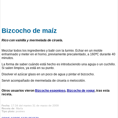
Bizcocho de maíz
Rico con vainilla y mermelada de ciruela.
Mezclar todos los ingredientes y batir con la turmix. Echar en un molde
enharinado y meter en el horno, previamente precalentado, a 160ºC durante 40
minutos.
La forma de saber cuándo está hecho es introduciendo una aguja o un cuchillo.
Si salen limpios, ya está en su punto.
Disolver el azúcar glass en un poco de agua y pintar el bizcocho.
Servir acompañado de mermelada de ciruela o melocotón.
Otros usuarios vieron
Bizcocho esponjoso
Bizcocho de yogur
tras esta
receta.
Fecha
: 17:34 del martes 31 de marzo de 2009
Receta de
:
María
Tipo plato:
postres