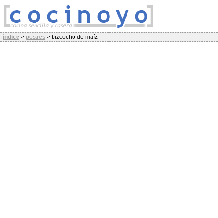
índice
>
postres
>
bizcocho de maíz