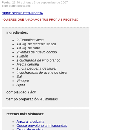
Fecha
: 23:40 del lunes 3 de septiembre de 2007
Tipo plato:
pescados
OPINE SOBRE ESTA RECETA
¿QUIERES QUE AÑADAMOS TUS PROPIAS RECETAS?
ingredientes
:
2 Centollas vivas
1/4 kg. de merluza fresca
1/4 kg. de rape
2 yemas de huevo cocido
1 limón
1 cucharada de vino blanco
Media cebolla
1 hoja pequeña de laurel
4 cucharadas de aceite de oliva
Sal
Vinagre
Agua
complejidad
:
Fácil
tiempo preparación
:
45 minutos
recetas más visitadas:
Arroz a la cubana
Queso provolone al microondas
Creps de marisco