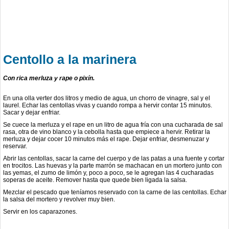
Centollo a la marinera
Con rica merluza y rape o pixín.
En una olla verter dos litros y medio de agua, un chorro de vinagre, sal y el
laurel. Echar las centollas vivas y cuando rompa a hervir contar 15 minutos.
Sacar y dejar enfriar.
Se cuece la merluza y el rape en un litro de agua fría con una cucharada de sal
rasa, otra de vino blanco y la cebolla hasta que empiece a hervir. Retirar la
merluza y dejar cocer 10 minutos más el rape. Dejar enfriar, desmenuzar y
reservar.
Abrir las centollas, sacar la carne del cuerpo y de las patas a una fuente y cortar
en trocitos. Las huevas y la parte marrón se machacan en un mortero junto con
las yemas, el zumo de limón y, poco a poco, se le agregan las 4 cucharadas
soperas de aceite. Remover hasta que quede bien ligada la salsa.
Mezclar el pescado que teníamos reservado con la carne de las centollas. Echar
la salsa del mortero y revolver muy bien.
Servir en los caparazones.