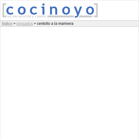
índice
>
pescados
>
centollo a la marinera