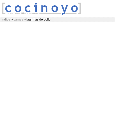
índice
>
carnes
>
lágrimas de pollo