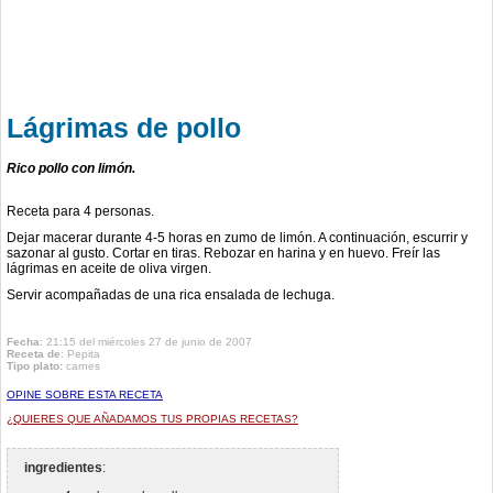
Lágrimas de pollo
Rico pollo con limón.
Receta para 4 personas.
Dejar macerar durante 4-5 horas en zumo de limón. A continuación, escurrir y
sazonar al gusto. Cortar en tiras. Rebozar en harina y en huevo. Freír las
lágrimas en aceite de oliva virgen.
Servir acompañadas de una rica ensalada de lechuga.
Fecha
: 21:15 del miércoles 27 de junio de 2007
Receta de
:
Pepita
Tipo plato:
carnes
OPINE SOBRE ESTA RECETA
¿QUIERES QUE AÑADAMOS TUS PROPIAS RECETAS?
ingredientes
: