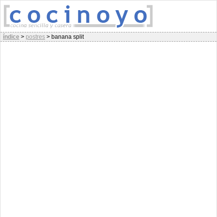
índice
>
postres
>
banana split