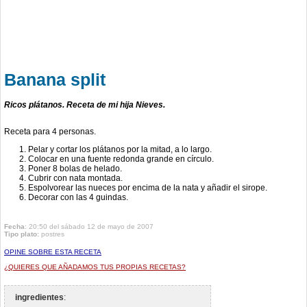
Banana split
Ricos plátanos. Receta de mi hija Nieves.
Receta para 4 personas.
Pelar y cortar los plátanos por la mitad, a lo largo.
Colocar en una fuente redonda grande en círculo.
Poner 8 bolas de helado.
Cubrir con nata montada.
Espolvorear las nueces por encima de la nata y añadir el sirope.
Decorar con las 4 guindas.
Fecha
: 20:50 del sábado 12 de mayo de 2007
Tipo plato:
postres
OPINE SOBRE ESTA RECETA
¿QUIERES QUE AÑADAMOS TUS PROPIAS RECETAS?
ingredientes
: