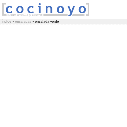
índice
>
ensaladas
>
ensalada verde