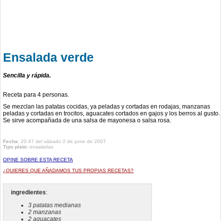
Ensalada verde
Sencilla y rápida.
Receta para 4 personas.
Se mezclan las patatas cocidas, ya peladas y cortadas en rodajas, manzanas
peladas y cortadas en trocitos, aguacates cortados en gajos y los berros al gusto.
Se sirve acompañada de una salsa de mayonesa o salsa rosa.
Fecha
: 20:47 del sábado 2 de junio de 2007
Tipo plato:
ensaladas
OPINE SOBRE ESTA RECETA
¿QUIERES QUE AÑADAMOS TUS PROPIAS RECETAS?
ingredientes
:
3 patatas medianas
2 manzanas
2 aguacates