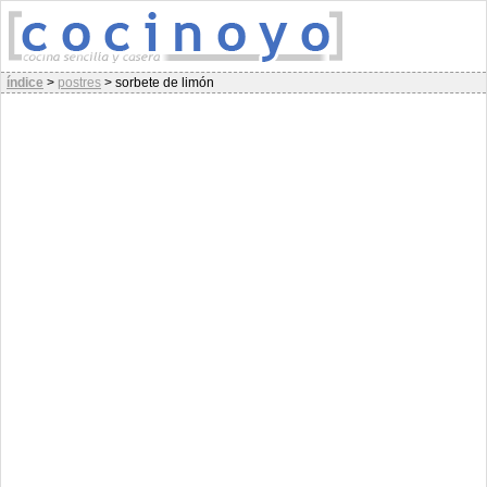
índice
>
postres
>
sorbete de limón