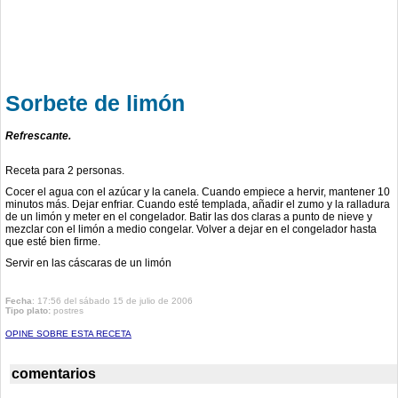
Sorbete de limón
Refrescante.
Receta para 2 personas.
Cocer el agua con el azúcar y la canela. Cuando empiece a hervir, mantener 10
minutos más. Dejar enfriar. Cuando esté templada, añadir el zumo y la ralladura
de un limón y meter en el congelador. Batir las dos claras a punto de nieve y
mezclar con el limón a medio congelar. Volver a dejar en el congelador hasta
que esté bien firme.
Servir en las cáscaras de un limón
Fecha
: 17:56 del sábado 15 de julio de 2006
Tipo plato:
postres
OPINE SOBRE ESTA RECETA
comentarios