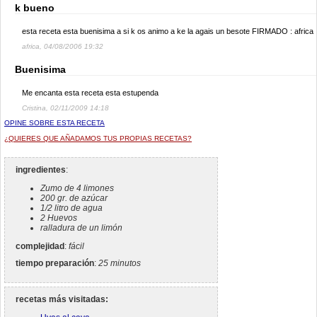
k bueno
esta receta esta buenisima a si k os animo a ke la agais un besote FIRMADO : africa
africa, 04/08/2006 19:32
Buenisima
Me encanta esta receta esta estupenda
Cristina, 02/11/2009 14:18
OPINE SOBRE ESTA RECETA
¿QUIERES QUE AÑADAMOS TUS PROPIAS RECETAS?
ingredientes
:
Zumo de 4 limones
200 gr. de azúcar
1/2 litro de agua
2 Huevos
ralladura de un limón
complejidad
:
fácil
tiempo preparación
:
25 minutos
recetas más visitadas: